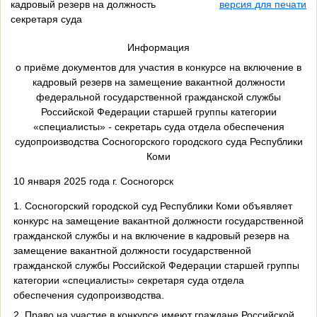
кадровый резерв на должность
версия для печати
секретаря суда
Информация
о приёме документов для участия в конкурсе на включение в
кадровый резерв на замещение вакантной должности
федеральной государственной гражданской службы
Российской Федерации старшей группы категории
«специалисты» - секретарь суда отдела обеспечения
судопроизводства Сосногорского городского суда Республики
Коми
10 января 2025 года г. Сосногорск
1.
Сосногорский
городской суд Республики Коми объявляет
конкурс
на замещение вакантной должности государственной
гражданской службы
и
на
включение в кадровый резерв на
замещение
вакантной
должност
и
государственной
гражданской службы Российской Федерации старшей группы
категории «специалисты» секретар
я
суд
а отдела
обеспечения судопроизводства.
2.
Право на участие в конкурсе
имеют
граждане Российской